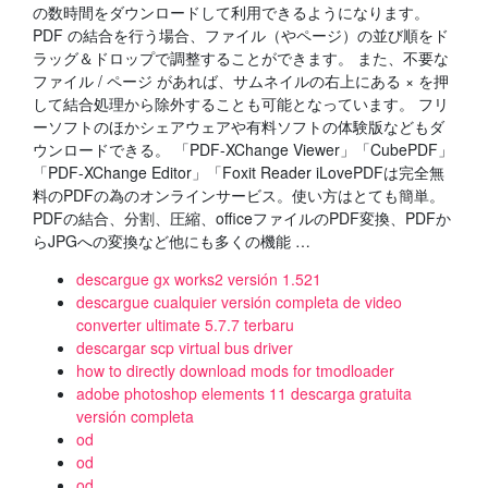
の数時間をダウンロードして利用できるようになります。
PDF の結合を行う場合、ファイル（やページ）の並び順をド
ラッグ＆ドロップで調整することができます。 また、不要な
ファイル / ページ があれば、サムネイルの右上にある × を押
して結合処理から除外することも可能となっています。 フリ
ーソフトのほかシェアウェアや有料ソフトの体験版などもダ
ウンロードできる。 「PDF-XChange Viewer」「CubePDF」
「PDF-XChange Editor」「Foxit Reader iLovePDFは完全無
料のPDFの為のオンラインサービス。使い方はとても簡単。
PDFの結合、分割、圧縮、officeファイルのPDF変換、PDFか
らJPGへの変換など他にも多くの機能 …
descargue gx works2 versión 1.521
descargue cualquier versión completa de video
converter ultimate 5.7.7 terbaru
descargar scp virtual bus driver
how to directly download mods for tmodloader
adobe photoshop elements 11 descarga gratuita
versión completa
od
od
od