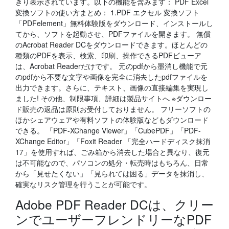
きり表示されています。以下の機能を含みます： PDF Excel
変換ソフトの使い方まとめ： 1.PDF エクセル 変換ソフト
「PDFelement」無料体験版をダウンロード、インストールし
てから、ソフトを起動させ、PDFファイルを開きます。 無償
のAcrobat Reader DCをダウンロードできます。ほとんどの
種類のPDFを表示、検索、印刷、操作できるPDFビューア
は、Acrobat Readerだけです。 元のpdfから墨消し機能で元
のpdfから不要な文字や画像を完全に消去したpdfファイルを
出力できます。さらに、テキスト、画像の直接編集を実現し
ました! その他、制限事項、詳細は製品サイトへ ※ダウンロー
ド販売の返品は原則お受付しておりません。 フリーソフトの
ほかシェアウェアや有料ソフトの体験版などもダウンロード
できる。 「PDF-XChange Viewer」「CubePDF」「PDF-
XChange Editor」「Foxit Reader 「完全ハードディスク抹消
17」を使用すれば、ごみ箱から消去した場合と異なり、復元
は不可能なので、パソコンの処分・転売時はもちろん、日常
から「見せたくない」「見られては困る」データを抹消し、
確実なリスク管理を行うことが可能です。
Adobe PDF Reader DCは、クリー
ンでユーザーフレンドリーなPDF