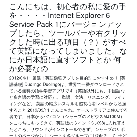
こんにちは、初心者の私に愛の手
を・・・・Internet Explorer 6
Service Pack 1にバージョンアッ
プしたら、ツールバーや右クリッ
クした時に出る項目（？）がすべ
て英語になってしまいました。な
にか日本語に直すソフトとか 何
か必要なの
2012/04/11 厳選！英語勉強アプリを目的別におすすめ 1. [英
語基礎] Duolingo Duolingoは、世界で一番ダウンロードされ
ている無料の語学学習アプリです（英語以外にも、中国語な
ど多言語の学習に対応）。 単語、文法、リスニング、ライテ
ィングなど、 英語の幅広いスキルを超初心者レベルから勉強
すること 2019/09/11 こんにちわ。オーストラリアに住んでる
者です。日本からパソコン（シャープのメビウスMJ100M）
をこっちにもってきて、英語版のウインドウズ98に入れ替え
たところ、サウンドがインストールできず、シャープのサポ
ートのページから 1. シートを各グループに1枚配る。 2. 子ど