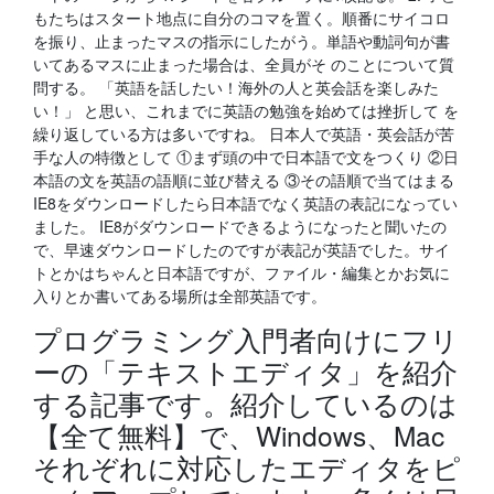
もたちはスタート地点に自分のコマを置く。順番にサイコロ
を振り、止まったマスの指示にしたがう。単語や動詞句が書
いてあるマスに止まった場合は、全員がそ のことについて質
問する。 「英語を話したい！海外の人と英会話を楽しみた
い！」 と思い、これまでに英語の勉強を始めては挫折して を
繰り返している方は多いですね。 日本人で英語・英会話が苦
手な人の特徴として ①まず頭の中で日本語で文をつくり ②日
本語の文を英語の語順に並び替える ③その語順で当てはまる
IE8をダウンロードしたら日本語でなく英語の表記になってい
ました。 IE8がダウンロードできるようになったと聞いたの
で、早速ダウンロードしたのですが表記が英語でした。サイ
トとかはちゃんと日本語ですが、ファイル・編集とかお気に
入りとか書いてある場所は全部英語です。
プログラミング入門者向けにフリ
ーの「テキストエディタ」を紹介
する記事です。紹介しているのは
【全て無料】で、Windows、Mac
それぞれに対応したエディタをピ