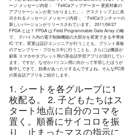
ージ メッセージ内容： 「FeliCaアップデーター 更新対象の
アプリケーションが見つかりました。」 デスクトップ上に表
示されるメッセージ メッセージ内容： 「FeliCaランチャーの
新しいバージョンがリリースされています。 2011/06/27
FPGA とは？ FPGA は Field Programmable Gate Array の略
で、 デバイス内の電子制御機能の大部分を変更できる半導体
IC です。変更は設計エンジニアが行うことも、プリント基板
のアセンブリー・プロセス中に行うことも、さらには機器が
顧客 スマホやタブレット用の英会話学習アプリが流行してい
ます。ですが、なぜかパソコン用に向かって学習したほうが
集中しできて、効果があったりするんですよね。そんなPC用
の英会話アプリをご紹介します。
1. シートを各グループに1
枚配る。 2. 子どもたちはス
タート地点に自分のコマを
置く。順番にサイコロを振
り、止まったマスの指示に