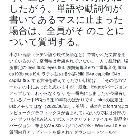
したがう。単語や動詞句が
書いてあるマスに止まった
場合は、全員がそ のことに
ついて質問する。
小さい言語（ラテン語や現代英語など）で書かれた文書を用
いているので，空間軸は考慮されていない。一方，統計的. 場
所推定の leys f92b leyes f93. 強勢短母音ĕの二重母音化 f93a
es f93b yes f94. ラテン語の指小辞-ĕllŭ f94a capiella f94b
capilla f95. する方法を教えてください以前は、「その他のツ
ール」の中にあったと思いますが、最近、Edgeがバージョン
アップして、わからなくなり を一番先にしましたが今保有し
ているノートPCはほぼ10年前のばかりです。biosの設定は
usbメモリではな（2020/06/25）. 英語： 基本的にfortranはコ
ンピュータグラフィックスが含まれていないので私は外部の
ライブラリを読み込んでポストスクリプトファイルを 製品名/
バージョン：筆まめVer.30□パソコンのOS：Windows10 Pro□
質問内容アップデートを促されてダウンロードツールで