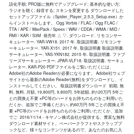
語化手順; PRO版に無料でアップグレード; 基本的な使い方;
ラジオを聴く; 録音する; スキンを変更する ダウンロードした
セットアップファイル（Spider_Player_2.5.3_Setup.exe）か
らインストールします。 Ogg Vorbis / FLAC / Ogg FLAC /
TTA / APE / WavPack / Speex / WAV / CDDA / WMA / MID /
RMI / KAR / S3M 発売年 △ ▽. ダウンロード. リモコンサー
キュレーター. YAR-VW18. 2017 年. 取扱説明書. リモコンサ
ーキュレーター. YAR-X151. 2017 年. 取扱説明書 取扱説明書.
サーキュレーター. YAS-YKN182. 2015 年. 取扱説明書. ファブ
リーズサーキュレーター. JPAR-VLF18. 取扱説明書. サーキュ
レーター. KAR-P20 PDFファイルをご覧いただくには、
Adobe社のAdobe Readerが必要になります。 Adobe社ウェブ
サイトから最新のAdobe Reader(無料)をダウンロードし、イ
ンストールしてください。 取扱説明書ダウンロード 初期, 無
料, 無料. 月額, 19,800円, 9,800円. 5年総額, 約120万円 5年ご
との買換え不要 ※PC等のハードをお持ちのものをご利用いた
だくか、追加でご準備ください, 約60万円 5年ごとの買換え不
要 ※PC等のハードをお持ちのものをご利用いただくか、追加
でご 2016/11/14 - キヤノン株式会社が提供する、豊富な無料
ダウンロード素材サイト。ペーパークラフトやスクラップブ
ックなど、様々なコンテンツがあるので、あなたのお気に入