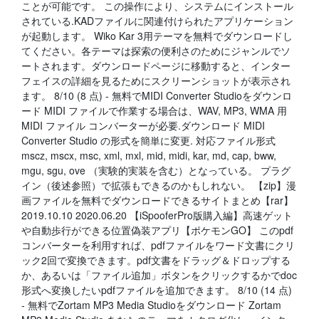
ことが可能です。 この操作により、システムにインストール
されている.KADファイルに関連付けられたアプリケーション
が起動します。 Wiko Kar 3用テーマを無料でダウンロードし
てください。各テーマは探索の便利さのためにジャンルでソ
ートされます。ダウンロードページに移動すると、インター
フェイスの詳細を見るためにスクリーンショットが表示され
ます。 8/10 (8 点) - 無料でMIDI Converter Studioをダウンロ
ード MIDI ファイルで作業する場合は、WAV, MP3, WMA 用
MIDI ファイル コンバーターが必要.ダウンロード MIDI
Converter Studio の形式を簡単に変更. 対応ファイル形式
mscz, mscx, msc, xml, mxl, mid, midi, kar, md, cap, bww,
mgu, sgu, ove （実験的実装を含む）となっている。 プラグ
イン（後述参照）で拡張もできるのかもしれない。 【zip】漫
画ファイルを無料でダウンロードできるサイトまとめ【rar】
2019.10.10 2020.06.20 【iSpooferPro版購入編】高速ゲット
や自動歩行ができる位置偽装アプリ【ポケモンGO】 このpdf
コンバーターを利用すれば、pdfファイルをワード文書にクリ
ック2回で変換できます。pdf文書をドラッグ＆ドロップする
か、あるいは「ファイル追加」ボタンをクリックするかでdoc
形式へ変換したいpdfファイルを追加できます。 8/10 (14 点)
- 無料でZortam MP3 Media Studioをダウンロード Zortam