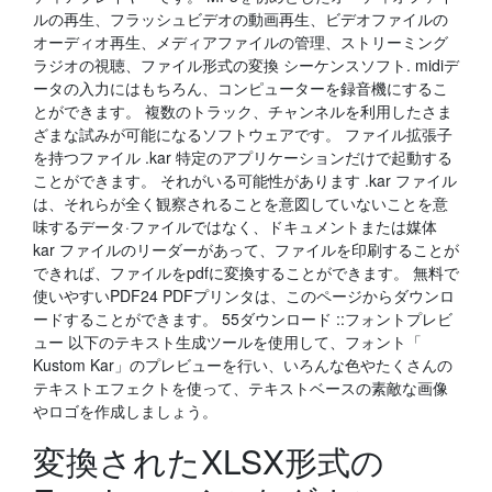
ルの再生、フラッシュビデオの動画再生、ビデオファイルの
オーディオ再生、メディアファイルの管理、ストリーミング
ラジオの視聴、ファイル形式の変換 シーケンスソフト. midiデ
ータの入力にはもちろん、コンピューターを録音機にするこ
とができます。 複数のトラック、チャンネルを利用したさま
ざまな試みが可能になるソフトウェアです。 ファイル拡張子
を持つファイル .kar 特定のアプリケーションだけで起動する
ことができます。 それがいる可能性があります .kar ファイル
は、それらが全く観察されることを意図していないことを意
味するデータ·ファイルではなく、ドキュメントまたは媒体
kar ファイルのリーダーがあって、ファイルを印刷することが
できれば、ファイルをpdfに変換することができます。 無料で
使いやすいPDF24 PDFプリンタは、このページからダウンロ
ードすることができます。 55ダウンロード ::フォントプレビ
ュー 以下のテキスト生成ツールを使用して、フォント「
Kustom Kar」のプレビューを行い、いろんな色やたくさんの
テキストエフェクトを使って、テキストベースの素敵な画像
やロゴを作成しましょう。
変換されたXLSX形式の