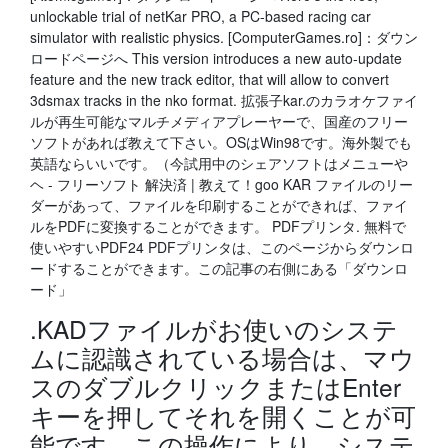
unlockable trial of netKar PRO, a PC-based racing car
simulator with realistic physics. [ComputerGames.ro]：ダウン
ロードページへ This version introduces a new auto-update
feature and the new track editor, that will allow to convert
3dsmax tracks in the nko format. 拡張子kar.のカラオケファイ
ルが再生可能なマルチメディアプレーヤーで、国産のフリー
ソフトがあれば教えて下さい。OSはWin98です。海外製でも
英語ならいいです。（今試用中のシェアソフトはメニューや
ヘ - フリーソフト 解決済 | 教えて！goo KAR ファイルのリー
ダーがあって、ファイルを印刷することができれば、ファイ
ルをPDFに変換することができます。 PDFプリンタ. 無料で
使いやすいPDF24 PDFプリンタは、このページからダウンロ
ードすることができます。この記事の右側にある「ダウンロ
ード」
.KADファイルがお使いのシステ
ムに認識されている場合は、マウ
スのダブルクリックまたはEnter
キーを押してそれを開くことが可
能です。この操作により、システ